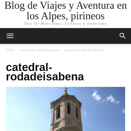
Blog de Viajes y Aventura en
los Alpes, pirineos
Tour del Mont Blanc, Trekking y senderismo
Inicio
catedral-rodadeisabena
catedral-rodadeisabena
catedral-
rodadeisabena