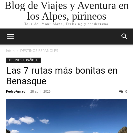
Blog de Viajes y Aventura en
los Alpes, pirineos
Tour del Mont Blanc, Trekking y senderismo
Inicio
DESTINOS ESPAÑOLES
DESTINOS ESPAÑOLES
Las 7 rutas más bonitas en
Benasque
PedroAmad
-
28 abril, 2025
0